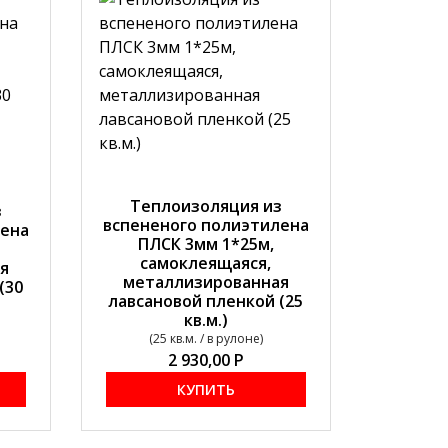
Теплоизоляция из
з
вспененого полиэтилена
лена
ПЛСК 3мм 1*25м,
самоклеящаяся,
я
металлизированная
(30
лавсановой пленкой (25
кв.м.)
(25 кв.м. / в рулоне)
2 930,00
Р
КУПИТЬ