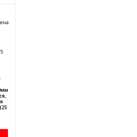
з
0мм
ся,
я
(25