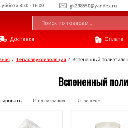
уббота 8:30 - 16:00
gk298550@yandex.ru
Доставка
Оплата
вная
/
Теплозвукоизоляция
/
Вспененный полиэтиле
Вспененный поли
тировать:
по названию
по цене