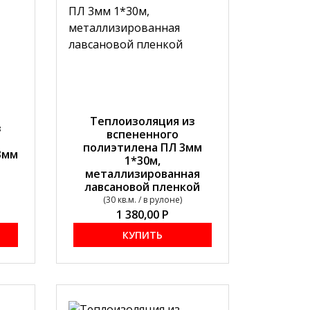
Теплоизоляция из
з
вспененного
полиэтилена ПЛ 3мм
3мм
1*30м,
металлизированная
лавсановой пленкой
(30 кв.м. / в рулоне)
1 380,00
Р
КУПИТЬ