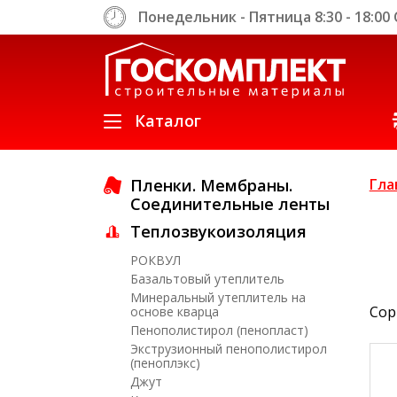
Понедельник - Пятница 8:30 - 18:00 С
Каталог
Пленки. Мембраны.
Гла
Соединительные ленты
Теплозвукоизоляция
Created by IconfactoryTeam
РОКВУЛ
from the Noun Project
Базальтовый утеплитель
Минеральный утеплитель на
Сор
основе кварца
Пенополистирол (пенопласт)
Экструзионный пенополистирол
(пеноплэкс)
Джут