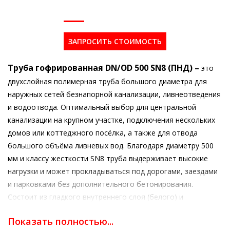
ЗАПРОСИТЬ СТОИМОСТЬ
Труба гофрированная DN/OD 500 SN8 (ПНД) –
это
двухслойная полимерная труба большого диаметра для
наружных сетей безнапорной канализации, ливнеотведения
и водоотвода. Оптимальный выбор для центральной
канализации на крупном участке, подключения нескольких
домов или коттеджного посёлка, а также для отвода
большого объёма ливневых вод. Благодаря диаметру 500
мм и классу жесткости SN8 труба выдерживает высокие
нагрузки и может прокладываться под дорогами, заездами
и парковками без дополнительного бетонирования.
Состоит из гладкого внутреннего слоя (белого) и
гофрированного наружного (чёрного). Оснащена раструбом
Показать полностью...
с уплотнительным кольцом для герметичного соединения.