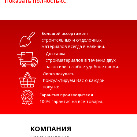
Показать полностью...
классической каркасной перегородки, описанной в СП
163.1325800.2014.
-Профиль сертифицирован в применении систем для
потолков, облицовок, перегородок.
Большой ассортимент
строительных и отделочных
-Высокая точность геометрических размеров профиля
материалов всегда в наличии.
обеспечивает простой монтаж и соответствие всем
Доставка
заявленным характеристикам конструкций.
стройматериалов в течении двух
часов или в любое удобное время.
-Соответствует высоким стандартам качества при
Легко покупать
производстве профилей для конструкций каркасных
Консультируем Вас о каждой
перегородок.
покупке.
Гарантия производителя
Длина, мм: 3000
100% гарантия на все товары.
Вес, кг: 1,78
Цвет плиты: Серый
КОМПАНИЯ
* Цена может отличаться