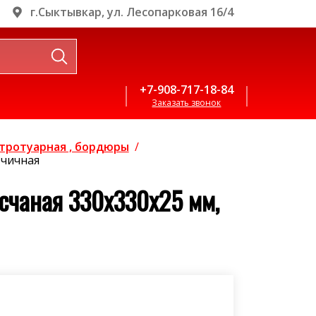
г.Сыктывкар, ул. Лесопарковая 16/4
+7-908-717-18-84
Заказать звонок
тротуарная , бордюры
/
рчичная
счаная 330х330х25 мм,