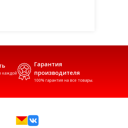
м и природным камнем,
ая уютную атмосферу.
влена из смеси песка (около
олимеров (около 25%) и стойких
елей методом горячего
вания, что обеспечивает ей
ю прочность и долговечность,
ельно превосходящую обычную
Гарантия
ть
ую плитку.
производителя
о каждой
100% гарантия на все товары.
ущества:
овечность и прочность — срок
более 50 лет, прочность на
 3,5–5 раз выше, чем у бетонной
рессованной плитки.