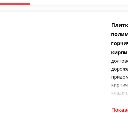
Плитк
полим
горчи
кирпи
долгов
дороже
придом
кирпич
кладки
стильн
теплое
Показа
отличн
ландша