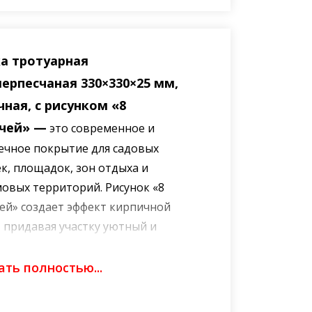
а тротуарная
ерпесчаная 330×330×25 мм,
чная, с рисунком «8
чей» —
это современное и
ечное покрытие для садовых
к, площадок, зон отдыха и
овых территорий. Рисунок «8
ей» создает эффект кирпичной
, придавая участку уютный и
ый вид. Горчичный цвет — это
 и солнечное решение, которое
ть полностью...
о смотрится в любом
фте, сочетается с зеленью,