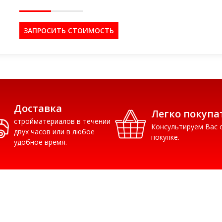
дерево
создав
ЗАПРОСИТЬ СТОИМОСТЬ
Изгото
75%), п
красит
прессо
высоку
значит
Доставка
Легко покупа
бетонн
стройматериалов в течении
Консультируем Вас 
двух часов или в любое
покупке.
Преим
удобное время.
✅ Долг
службы 
изгиб в
виброп