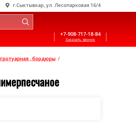
г.Сыктывкар, ул. Лесопарковая 16/4
+7-908-717-18-84
Заказать звонок
тротуарная , бордюры
/
лимерпесчаное