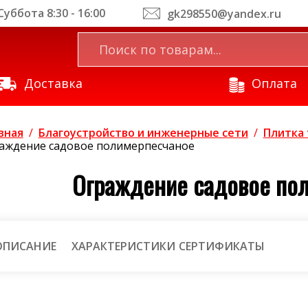
уббота 8:30 - 16:00
gk298550@yandex.ru
Доставка
Оплата
вная
/
Благоустройство и инженерные сети
/
Плитка 
аждение садовое полимерпесчаное
Ограждение садовое по
ОПИСАНИЕ
ХАРАКТЕРИСТИКИ
СЕРТИФИКАТЫ